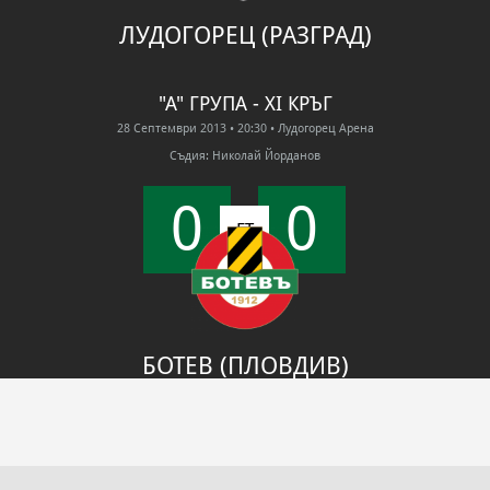
ЛУДОГОРЕЦ (РАЗГРАД)
"А" ГРУПА - XI КРЪГ
28 Септември 2013
• 20:30
• Лудогорец Арена
Съдия: Николай Йорданов
0
0
FT
БОТЕВ (ПЛОВДИВ)