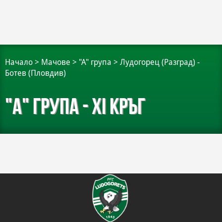
Начало
>
Мачове
>
"А" група
>
Лудогорец (Разград) -
Ботев (Пловдив)
"А" група - XI кръг