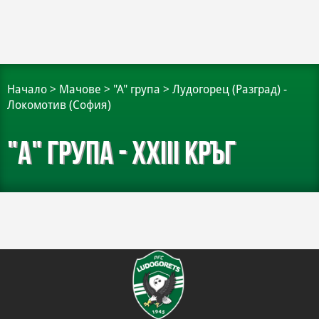
Начало
>
Мачове
>
"А" група
>
Лудогорец (Разград) -
Локомотив (София)
"А" група - XXIII кръг