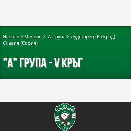
Начало
>
Мачове
>
"А" група
>
Лудогорец (Разград) -
Славия (София)
"А" група - V кръг