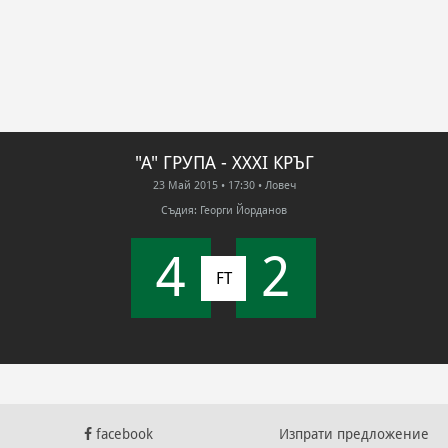
"А" ГРУПА - XXXI КРЪГ
23 Май 2015
• 17:30
• Ловеч
Съдия: Георги Йорданов
4
2
FT
facebook
Изпрати предложение