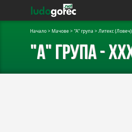
Начало
>
Мачове
>
"А" група
>
Литекс (Ловеч)
"А" група - XX