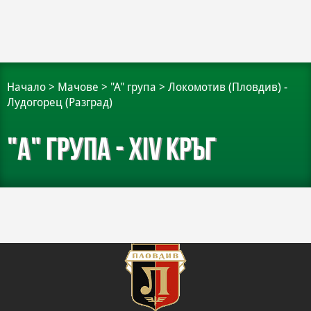
Начало
>
Мачове
>
"А" група
>
Локомотив (Пловдив) -
Лудогорец (Разград)
"А" група - XIV кръг