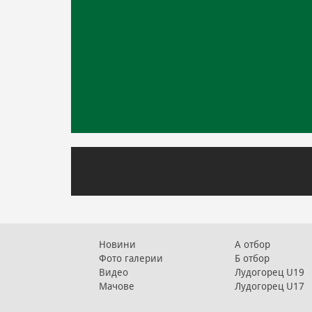
Новини
А отбор
Фото галерии
Б отбор
Видео
Лудогорец U19
Мачове
Лудогорец U17