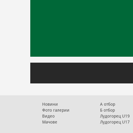
Новини
А отбор
Фото галерии
Б отбор
Видео
Лудогорец U19
Мачове
Лудогорец U17