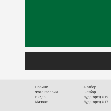
Новини
А отбор
Фото галерии
Б отбор
Видео
Лудогорец U19
Мачове
Лудогорец U17