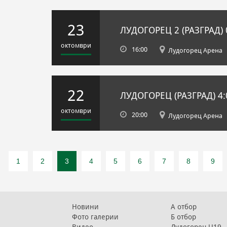
23
ЛУДОГОРЕЦ 2 (РАЗГРАД)
октомври
16:00
Лудогорец Арена
22
ЛУДОГОРЕЦ (РАЗГРАД)
4:
октомври
20:00
Лудогорец Арена
1
2
3
4
5
6
7
8
9
Новини
А отбор
Фото галерии
Б отбор