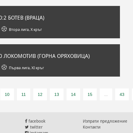
0:2
БОТЕВ (ВРАЦА)
Втора лига, X кръг
0
ЛОКОМОТИВ (ГОРНА ОРЯХОВИЦА)
Първа лига, XI кръг
10
11
12
13
14
15
...
43
facebook
Изпрати предложение
twitter
Контакти