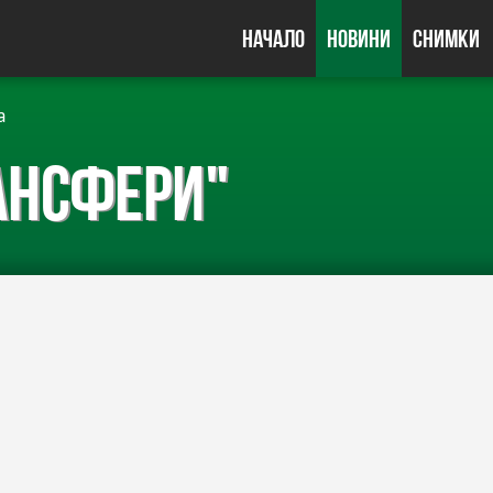
Начало
Новини
Снимки
а
ансфери"