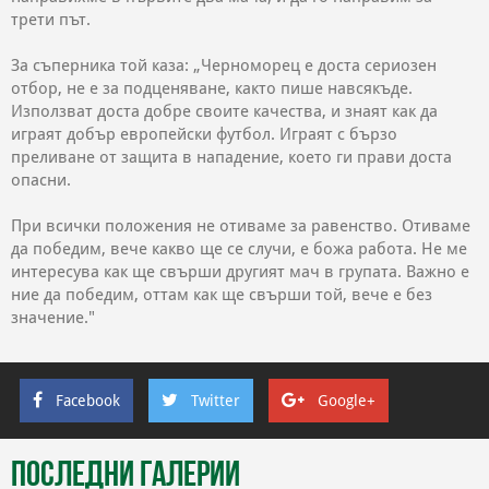
трети път.
За съперника той каза: „Черноморец е доста сериозен
отбор, не е за подценяване, както пише навсякъде.
Използват доста добре своите качества, и знаят как да
играят добър европейски футбол. Играят с бързо
преливане от защита в нападение, което ги прави доста
опасни.
При всички положения не отиваме за равенство. Отиваме
да победим, вече какво ще се случи, е божа работа. Не ме
интересува как ще свърши другият мач в групата. Важно е
ние да победим, оттам как ще свърши той, вече е без
значение."
Facebook
Twitter
Google+
Последни галерии