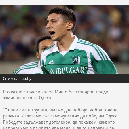
Снимка: Lap.bg
Ето какво сподели халфа Мишо Александров преди
заминаването за Одеса.
"Първи сме в групата, имаме две победи, добра голова
разлика. Излизаме със самочувствие да победим Одеса.
Победите задължават дотолкова, да покажем, каквото
направихме в първите два мача, и да го направим за