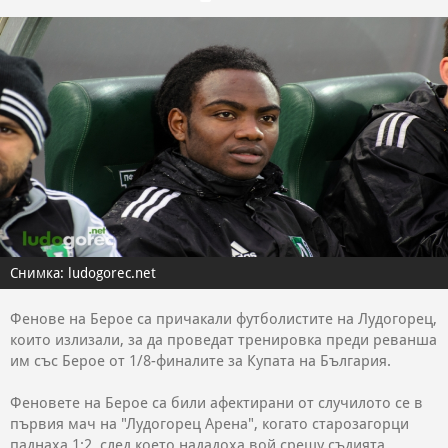
Снимка: ludogorec.net
Фенове на Берое са причакали футболистите на Лудогорец,
които излизали, за да проведат тренировка преди реванша
им със Берое от 1/8-финалите за Купата на България.
Феновете на Берое са били афектирани от случилото се в
първия мач на "Лудогорец Арена", когато старозагорци
паднаха 1:2, след което нададоха вой срещу съдията