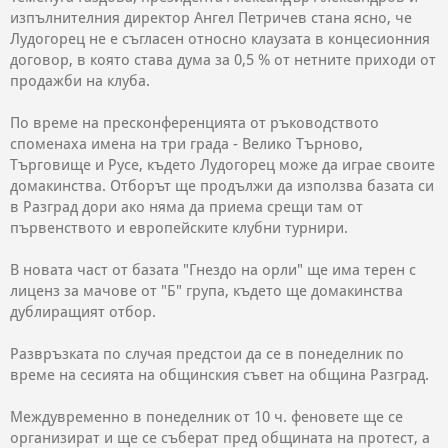
изпълнителния директор Ангел Петричев стана ясно, че
Лудогорец не е съгласен относно клаузата в концесионния
договор, в която става дума за 0,5 % от нетните приходи от
продажби на клуба.
По време на пресконференцията от ръководството
споменаха имена на три града - Велико Търново,
Търговище и Русе, където Лудогорец може да играе своите
домакинства. Отборът ще продължи да използва базата си
в Разград дори ако няма да приема срещи там от
първенството и европейските клубни турнири.
В новата част от базата "Гнездо на орли" ще има терен с
лиценз за мачове от "Б" група, където ще домакинства
дублиращият отбор.
Развръзката по случая предстои да се в понеделник по
време на сесията на общинския съвет на община Разград.
Междувременно в понеделник от 10 ч. феновете ще се
организират и ще се съберат пред общината на протест, а