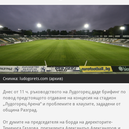
Снимка: ludogorets.com (архив)
Днес от 11 ч. ръководството на Лудогорец даде брифинг по
повод предстоящото отдаване на концесия на стадион
„Лудогорец Арена“ и проблемите в клаузите, зададени от
община Разград.
От думите на председателя на борда на директорите-
Теменуга Газдова, президента Александър Александров и