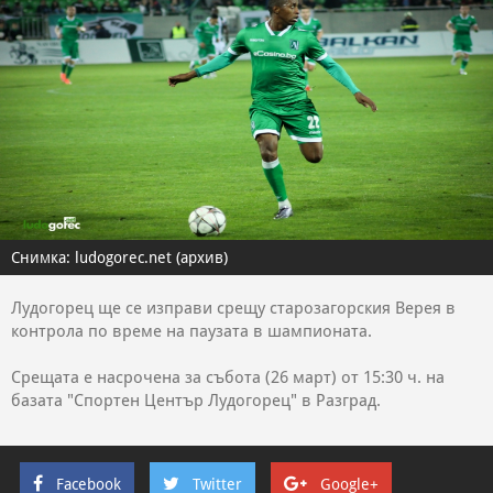
Снимка: ludogorec.net (архив)
Лудогорец ще се изправи срещу старозагорския Верея в
контрола по време на паузата в шампионата.
Срещата е насрочена за събота (26 март) от 15:30 ч. на
базата "Спортен Център Лудогорец" в Разград.
Facebook
Twitter
Google+