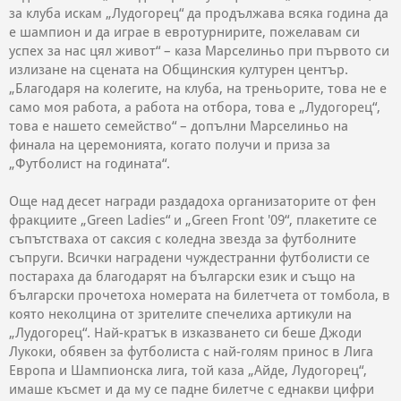
за клуба искам „Лудогорец“ да продължава всяка година да
е шампион и да играе в евротурнирите, пожелавам си
успех за нас цял живот“ – каза Марселиньо при първото си
излизане на сцената на Общинския културен център.
„Благодаря на колегите, на клуба, на треньорите, това не е
само моя работа, а работа на отбора, това е „Лудогорец“,
това е нашето семейство“ – допълни Марселиньо на
финала на церемонията, когато получи и приза за
„Футболист на годината“.
Още над десет награди раздадоха организаторите от фен
фракциите „Green Ladies“ и „Green Front '09“, плакетите се
съпътстваха от саксия с коледна звезда за футболните
съпруги. Всички наградени чуждестранни футболисти се
постараха да благодарят на български език и също на
български прочетоха номерата на билетчета от томбола, в
която неколцина от зрителите спечелиха артикули на
„Лудогорец“. Най-кратък в изказването си беше Джоди
Лукоки, обявен за футболиста с най-голям принос в Лига
Европа и Шампионска лига, той каза „Айде, Лудогорец“,
имаше късмет и да му се падне билетче с еднакви цифри