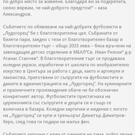
по-добро място за живеене. Благодаря ви за подкрепата,
силно вярвам, че най-доброто предстои!“ – каза
Александров.
Събитието по обявяване на най-добрите футболисти в
„Лудогорец“ бе с благотворителна цел. Събраните от
билети пари, заедно с тези от благотворителен базар и
благотворителен търг – общо 2033 лева – бяха връчени на
завеждащия детско отделение в МБАЛ“Св. Иван Рилски“ д-р
Атанас Станчев“. В благотворителния търг се продаваха
коледни украси, изработени от школата по изобразително
изкуство в Центъра за работа с деца, както и артикули и
лакомства, приготвени от съпругите на футболистите и
дамите в администрацията на „Лудогорец“. На кулинарните
и празничните произведения обаче не бе обозначен
конкретният автор. Футболистите пристигнаха на
церемонията със съпругите и децата си и също се
включиха в базара. Коледни картички и меденки с логото
на „Лудогорец“ си купи и треньорът Димитър Димитров-
Херо, след това ги подари на малък фен.
Събитието започна с един от химните на тима, който звучи