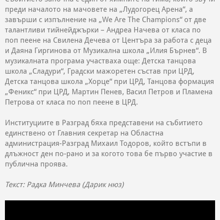
преди началото на мачовете на „Лудогорец Арена“, а
завърши с изпълнение на „We Are The Champions“ от две
талантливи тийнейджърки – Андреа Начева от класа по
поп пеене на Свилена Дечева от Центъра за работа с деца
и Даяна Гиргинова от Музикална школа „Илия Бърнев“. В
музикалната програма участваха още: Детска танцова
школа „Сладури“, Градски мажоретен състав при ЦРД,
Детска танцова школа „Хорце“ при ЦРД, Танцова формация
„Феникс“ при ЦРД, Мартин Пенев, Васил Петров и Пламена
Петрова от класа по поп пеене в ЦРД.
Институциите в Разград бяха представени на събитието
единствено от Главния секретар на Областна
администрация-Разград Михаил Тодоров, който встъпи в
длъжност ден по-рано и за когото това бе първо участие в
публична проява.
Текст: Радка Минчева (Дарик нюз)