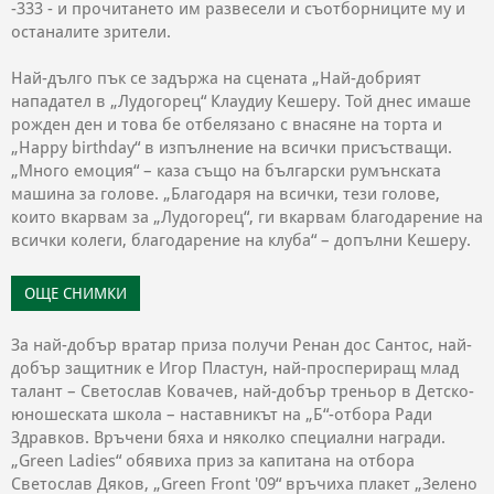
-333 - и прочитането им развесели и съотборниците му и
останалите зрители.
Най-дълго пък се задържа на сцената „Най-добрият
нападател в „Лудогорец“ Клаудиу Кешеру. Той днес имаше
рожден ден и това бе отбелязано с внасяне на торта и
„Happy birthday“ в изпълнение на всички присъстващи.
„Много емоция“ – каза също на български румънската
машина за голове. „Благодаря на всички, тези голове,
които вкарвам за „Лудогорец“, ги вкарвам благодарение на
всички колеги, благодарение на клуба“ – допълни Кешеру.
ОЩЕ СНИМКИ
За най-добър вратар приза получи Ренан дос Сантос, най-
добър защитник е Игор Пластун, най-проспериращ млад
талант – Светослав Ковачев, най-добър треньор в Детско-
юношеската школа – наставникът на „Б“-отбора Ради
Здравков. Връчени бяха и няколко специални награди.
„Green Ladies“ обявиха приз за капитана на отбора
Светослав Дяков, „Green Front '09“ връчиха плакет „Зелено