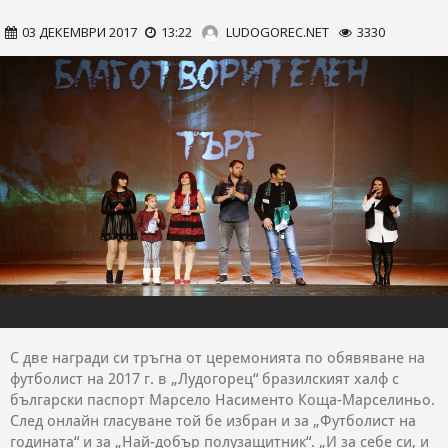
03 ДЕКЕМВРИ 2017
13:22
LUDOGOREC.NET
3330
С две награди си тръгна от церемонията по обявяване на
футболист на 2017 г. в „Лудогорец“ бразилският халф с
български паспорт Марсело Насименто Коща-Марселиньо.
След онлайн гласуване той бе избран и за „Футболист на
годината“ и за „Най-добър полузащитник“. „И за себе си, и