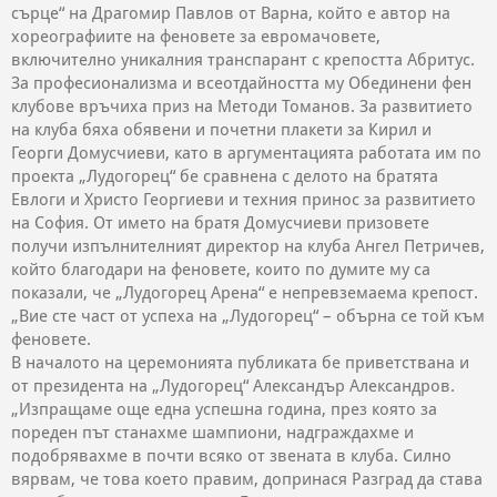
сърце“ на Драгомир Павлов от Варна, който е автор на
хореографиите на феновете за евромачовете,
включително уникалния транспарант с крепостта Абритус.
За професионализма и всеотдайността му Обединени фен
клубове връчиха приз на Методи Томанов. За развитието
на клуба бяха обявени и почетни плакети за Кирил и
Георги Домусчиеви, като в аргументацията работата им по
проекта „Лудогорец“ бе сравнена с делото на братята
Евлоги и Христо Георгиеви и техния принос за развитието
на София. От името на братя Домусчиеви призовете
получи изпълнителният директор на клуба Ангел Петричев,
който благодари на феновете, които по думите му са
показали, че „Лудогорец Арена“ е непревземаема крепост.
„Вие сте част от успеха на „Лудогорец“ – обърна се той към
феновете.
В началото на церемонията публиката бе приветствана и
от президента на „Лудогорец“ Александър Александров.
„Изпращаме още една успешна година, през която за
пореден път станахме шампиони, надграждахме и
подобрявахме в почти всяко от звената в клуба. Силно
вярвам, че това което правим, допринася Разград да става